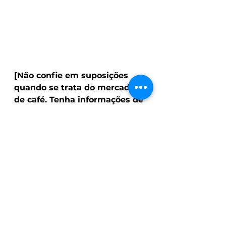
[Não confie em suposições 
quando se trata do mercado 
de café. Tenha informações de 
ponta em suas mãos! Inscreva-
se para receber nossos 
relatórios do mercado de café 
e tome decisões baseadas em 
dados]
Teste Gratuito
Naquela época, as exportações 