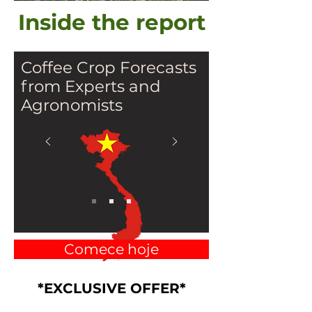
Inside the report
Coffee Crop Forecasts
from Experts and
Agronomists
Comece hoje
Elite Team including Key
*EXCLUSIVE OFFER*
Manager , Alex Gruber and 4
agronomists