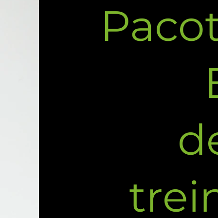
Pacot
d
trei