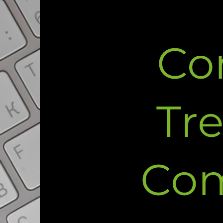
Co
Tr
Com