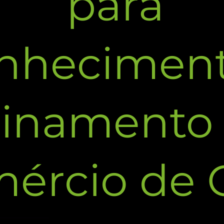
para
nheciment
einamento
ércio de C