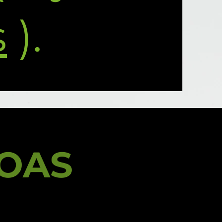
s
).
SOAS