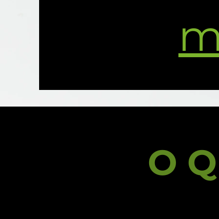
m
O Q