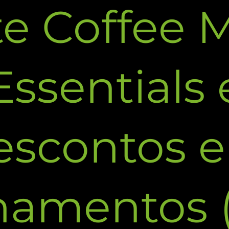
e Coffee 
Essentials 
escontos 
namentos 