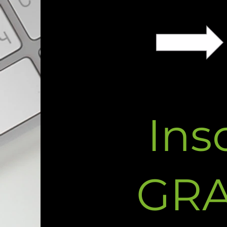
Ins
GR