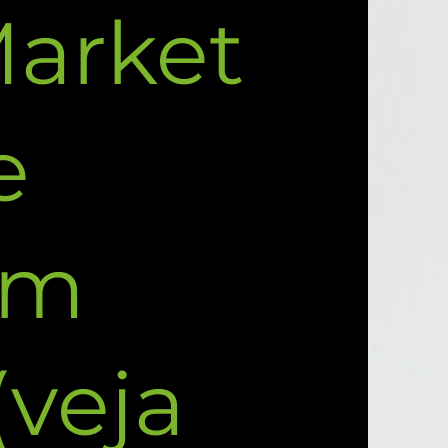
Market
e
em
(veja