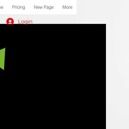
me
Pricing
New Page
More
Login