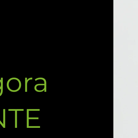
gora
NTE