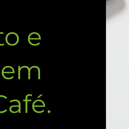
o e
 em
afé.