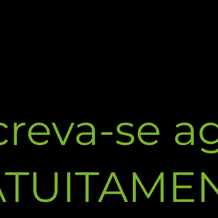
creva-se a
ATUITAME