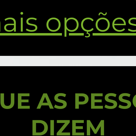
ais opçõe
UE AS PES
DIZEM