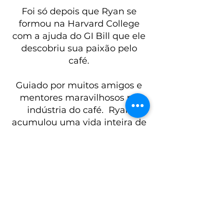
Foi só depois que Ryan se
formou na Harvard College
com a ajuda do GI Bill que ele
descobriu sua paixão pelo
café.
Guiado por muitos amigos e
mentores maravilhosos na
indústria do café.
Ryan
acumulou uma vida inteira de
experiência no mundo do café
trabalhando com as casas de
comércio de primeira linha
ECOM e EDF Man.
Sua experiência profissional
abrange fundos de hedge e