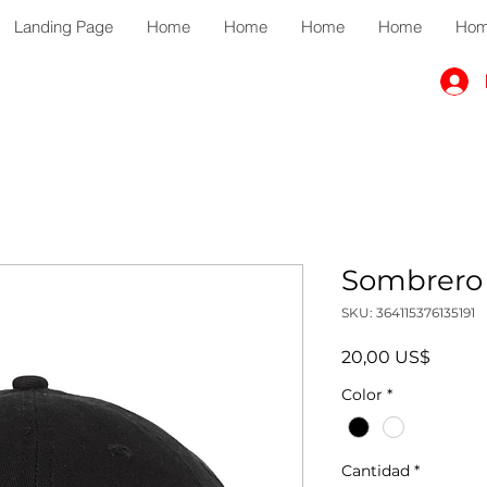
Landing Page
Home
Home
Home
Home
Ho
Sombrero 
SKU: 364115376135191
Precio
20,00 US$
Color
*
Cantidad
*