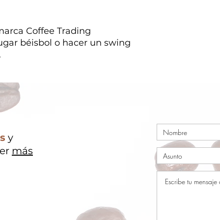
 marca Coffee Trading
gar béisbol o hacer un swing
.
ls
y
ver
más