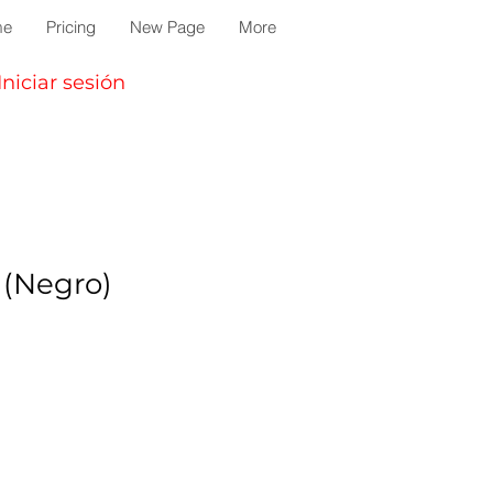
me
Pricing
New Page
More
Iniciar sesión
(Negro)