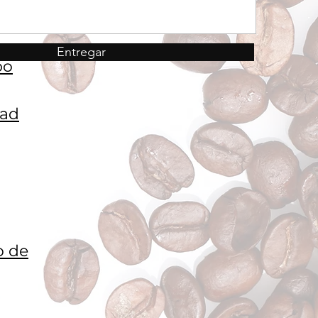
Entregar
po
dad
o de