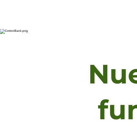
Nue
fu