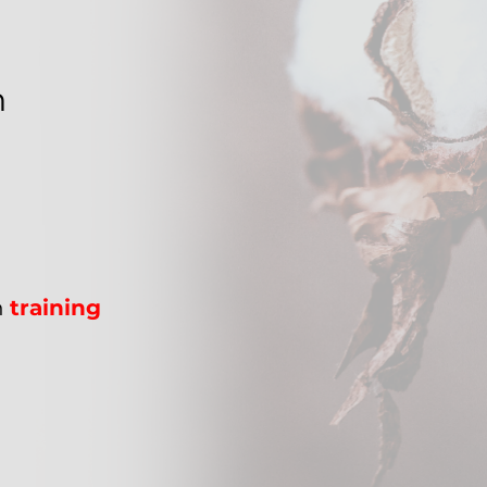
n
n
training