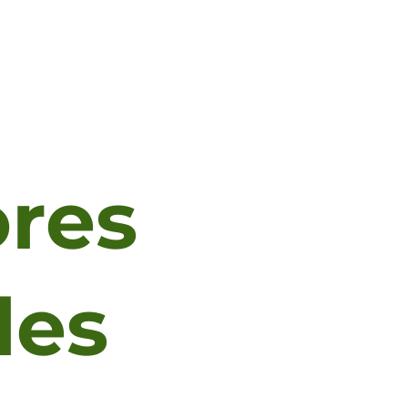
ores
les