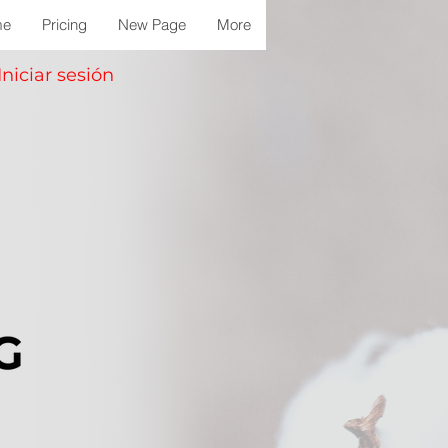
me
Pricing
New Page
More
Iniciar sesión