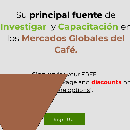
Su
principal fuente
de
Investigar
y
Capacitación
e
los
Mercados Globales del
Café.
Sign up
for your FREE
arket Essentials
package and
discounts
o
(see
more options
).
Sign Up