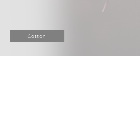
Cotton
n