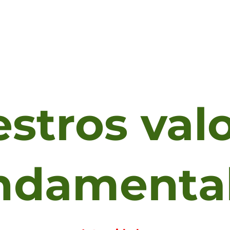
stros val
ndamenta