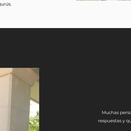
gurús.
Muchas person
respuestas y q