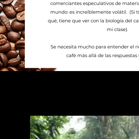
comerciantes especulativos de materia
mundo: es increíblemente volátil.
(Si 
qué, tiene que ver con la biología del c
mi clase).
Se necesita mucho para entender el ri
café más allá de las respuestas 