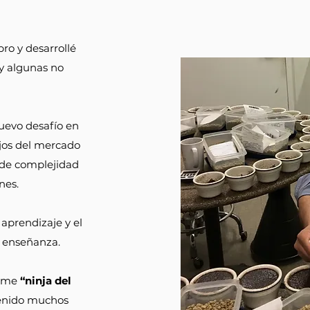
ro y desarrollé
¡y algunas no
uevo desafío en
ijos del mercado
 de complejidad
nes.
aprendizaje y el
a enseñanza.
dome
“ninja del
enido muchos