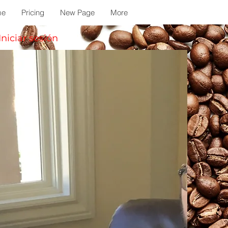
me
Pricing
New Page
More
Iniciar sesión