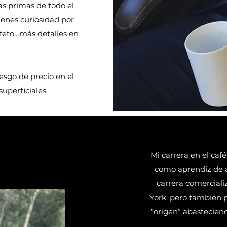
s primas de todo el
tienes curiosidad por
afeto…más detalles en
esgo de precio en el
superficiales.
Mi carrera en el ca
como aprendiz de a
carrera comerciali
York, pero también p
“origen” abasteciend