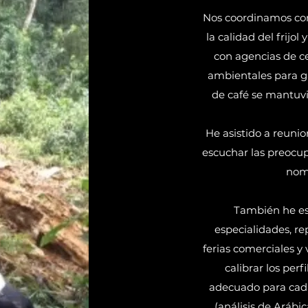
Nos coordinamos con
la calidad del frijol 
con agencias de ce
ambientales para g
de café se mantuvi
He asistido a reunio
escuchar las preocup
nom
​
También he es
especialidades, re
ferias comerciales y
calibrar los per
adecuado para cada
(análisis de Arábic