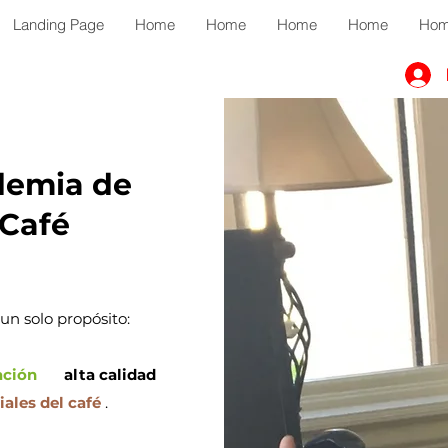
Landing Page
Home
Home
Home
Home
Ho
demia de
 Café
n solo propósito:
ación
de
alta calidad
les del café
.