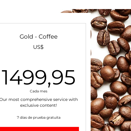
Gold - Coffee
9,95US$
US$
1499
1499,95
Cada mes
Our most comprehensive service with
exclusive content!
7 días de prueba gratuita