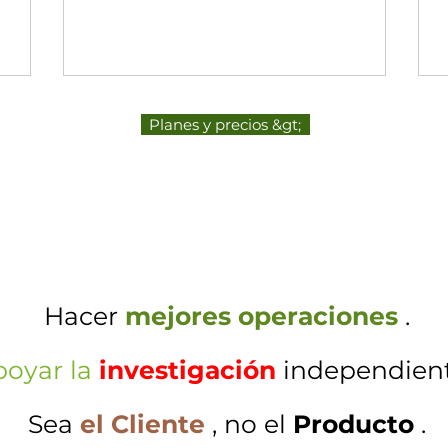
Planes y precios &gt;
Hacer
mejores operaciones
.
poyar la
investigación
independien
Sea
el Cliente
, no el
Producto
.