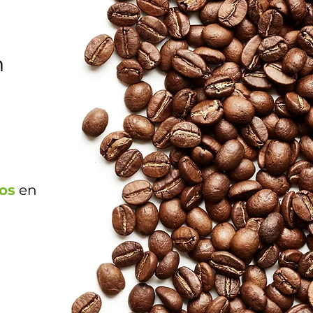
n
os
en