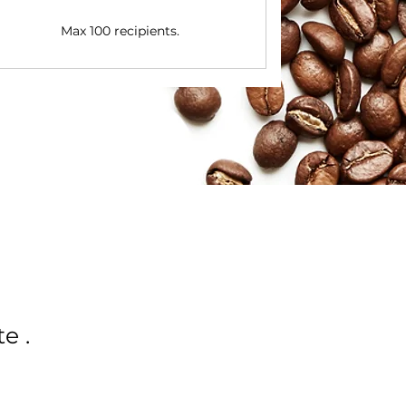
Max 100 recipients.
te
.