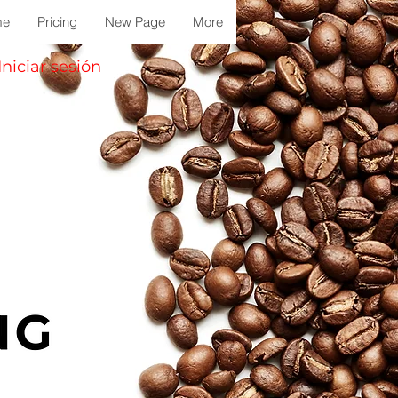
me
Pricing
New Page
More
Iniciar sesión