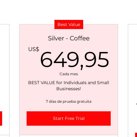
Best Value
Silver - Coffee
149,95US$
64
US$
649,95
Cada mes
BEST VALUE for Individuals and Small
Businesses!
7 días de prueba gratuita
Start Free Trial