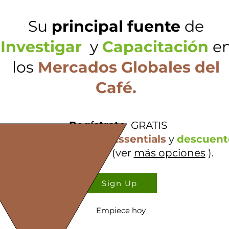
Su
principal fuente
de
Investigar
y
Capacitación
e
los
Mercados Globales del
Café.
Regístrate
GRATIS
quete
Coffee Market Essentials
y
descuent
capacitaciones
(ver
más opciones
).
Sign Up
Empiece hoy