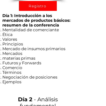
Ryan Delany, fundador y analista jefe -
Registro
Instructor del curso
Día 1: Introducción a los
Registro
mercados de productos básicos:
resumen de la conferencia
Mentalidad de comerciante
Ética
Valores
Principios
Mercado de insumos primarios
Mercados
materias primas
Futuros y Forwards
Comercio
Términos
Negociación de posiciones
Ejemplos
Día 2
- Análisis