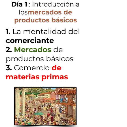
mercados de
Día 1
: Introducción a
los
mercados de
productos básicos
productos básicos
Análisis fundamental
1.
La mentalidad del
Análisis técnico
comerciante
Derivados1-Bloques
2.
Mercados
de
de construcción
productos básicos
Derivados2-
3.
Comercio
de
Planificación de
materias primas
riesgos de precios