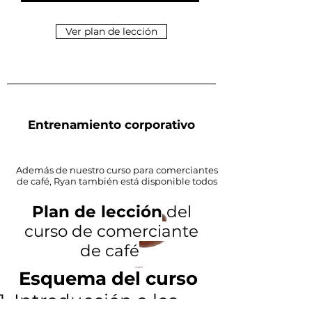
Ver plan de lección
Entrenamiento corporativo
Además de nuestro curso para comerciantes
de café, Ryan también está disponible todos
los días para realizar un curso de capacitación
personalizado para su empresa.
Por favor
Plan de lección
del
contáctenos para una cotización
.
curso de comerciante
Si desea solicitar una reunión para discutir
de café
los beneficios de nuestro programa de
capacitación para sus empleados,
contáctenos en el formulario al final de la
Esquema del curso
página.
Introducción a los