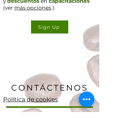
y
descuentos
en
capacitaciones
(ver
más opciones
).
Sign Up
CONTÁCTENOS
Política de cookies
ryan delany
Fundador y analista jefe
Estuardo, Florida
904-299-3513