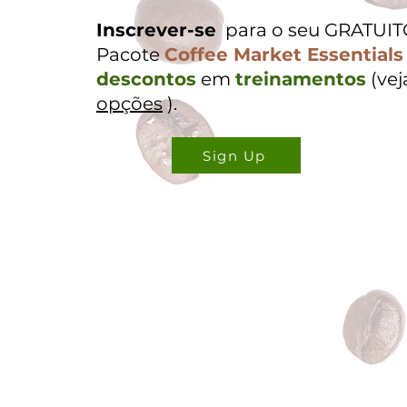
Inscrever-se
para o seu GRATUI
Pacote
Coffee Market Essentials
descontos
em
treinamentos
(ve
opções
).
Sign Up