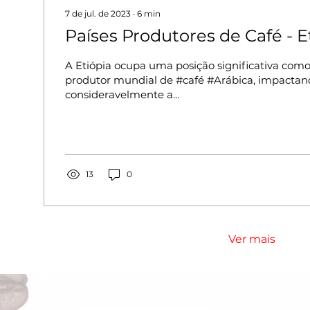
7 de jul. de 2023
∙
6
min
Países Produtores de Café - Et
A Etiópia ocupa uma posição significativa como
produtor mundial de #café #Arábica, impactan
consideravelmente a...
13
0
Ver mais