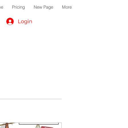
me
Pricing
New Page
More
Login