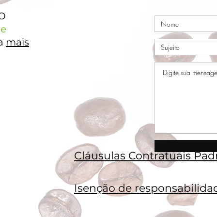
TO
e
ja
mais
Cláusulas Contratuais Pad
Isenção de responsabilida