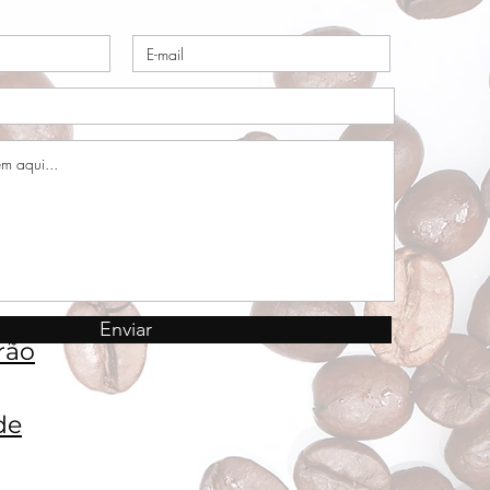
Enviar
rão
de