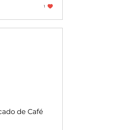
1
cado de Café