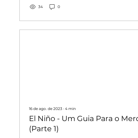
34
0
16 de ago. de 2023
∙
4
min
El Niño - Um Guia Para o Mer
(Parte 1)