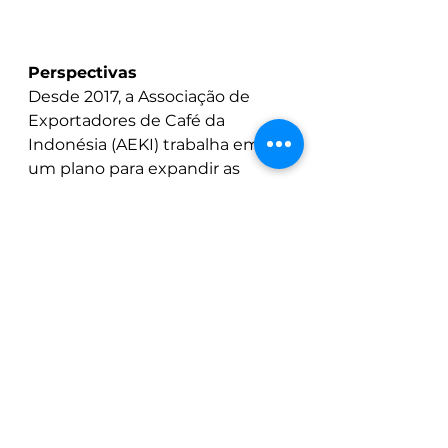
Perspectivas
Desde 2017, a Associação de 
Exportadores de Café da 
Indonésia (AEKI) trabalha em 
um plano para expandir as 
plantações de café do país e 
rejuvenescer antigas plantações 
por meio de programas de 
intensificação. O objetivo era 
aumentar a produção de café 
para entre 15 e 20 milhões de 
sacas de produção anual até 
2027.
No entanto, olhando para os 
últimos seis anos, que 