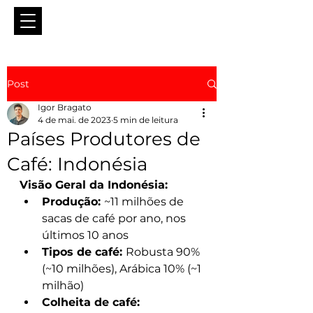
Post
Igor Bragato
4 de mai. de 2023
5 min de leitura
Países Produtores de
Café: Indonésia
Visão Geral da Indonésia:
Produção: 
~11 milhões de 
sacas de café por ano, nos 
últimos 10 anos
Tipos de café: 
Robusta 90% 
(~10 milhões), Arábica 10% (~1 
milhão)
Colheita de café: